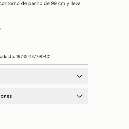
 contorno de pecho de 99 cm y lleva
n
roducto: 19742413/790401
iones