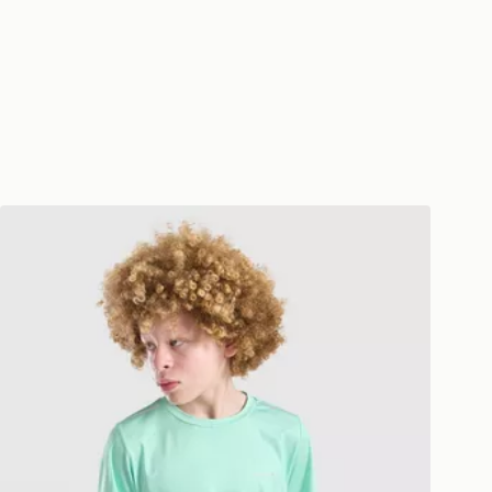
Technicals Camiseta Lotus Júnior