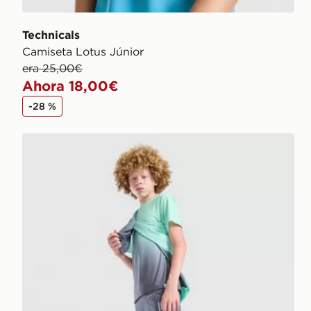
Technicals
Camiseta Lotus Júnior
era 25,00€
Ahora 18,00€
-28 %
Technicals Pantalón Corto Lotus Júnior