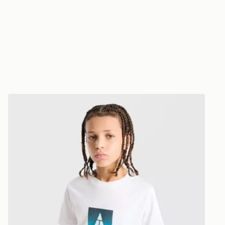
Technicals Camiseta Lotus Box Júnior