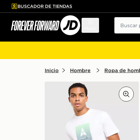
BUSCADOR DE TIENDAS
al contenido principal
tar pie de página
Buscar
Menú
Inicio
Hombre
Ropa de hom