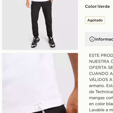
Color:
verde
Agotado
Informac
ESTE PRO
NUESTRA O
OFERTA S
CUANDO A
VÁLIDOS A 
armario. Es
de Technica
mangas cort
en color bla
Lavable a m