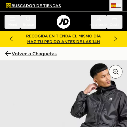
BUSCADOR DE TIENDAS
ES
l contenido principal
ar pie de página
Menú
Buscar
Inicia sesión
Cesta
RECOGIDA EN TIENDA EL MISMO DÍA
HAZ TU PEDIDO ANTES DE LAS 14H
Volver a Chaquetas