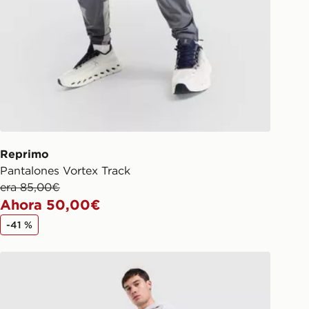
Reprimo
Pantalones Vortex Track
era 85,00€
Ahora 50,00€
-41 %
adidas Originals Trefoil Joggers