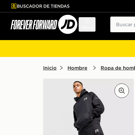
BUSCADOR DE TIENDAS
al contenido principal
tar pie de página
Buscar
Menú
Inicio
Hombre
Ropa de hom