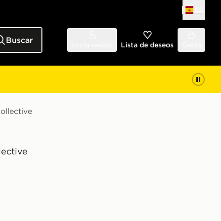
ES
Buscar
Inicia sesión
Lista de deseos
Cesta
llective
lective