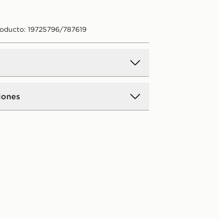
roducto: 19725796/787619
iones