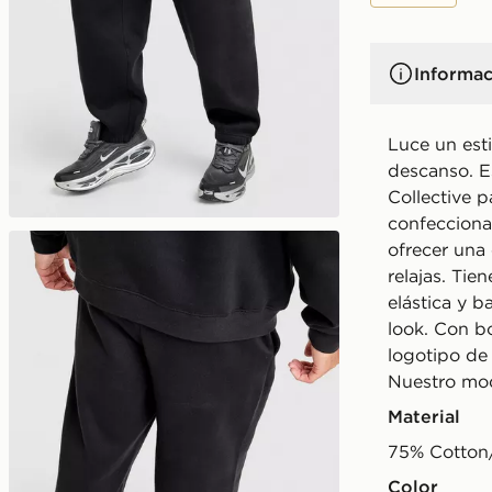
Informac
Luce un esti
descanso. E
Collective 
confecciona
ofrecer una
relajas. Tie
elástica y 
look. Con bo
logotipo de
Nuestro mod
Material
75% Cotton
Color