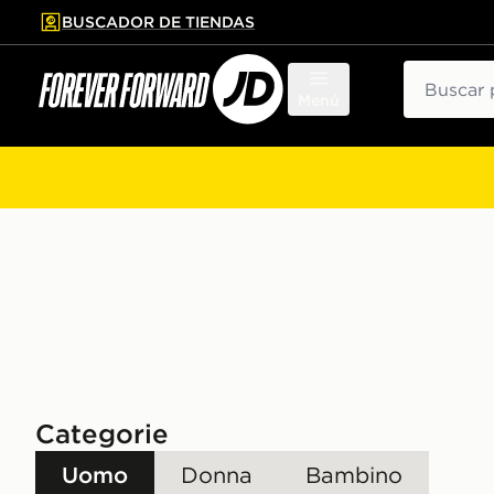
BUSCADOR DE TIENDAS
al contenido principal
tar pie de página
Buscar
Menú
Categorie
Uomo
Donna
Bambino