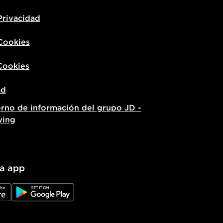
Privacidad
 Cookies
Cookies
ad
erno de información del grupo JD -
wing
la app
e
JD Google Play