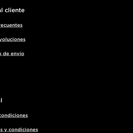
l cliente
recuentes
voluciones
o de envío
l
condiciones
s y condiciones