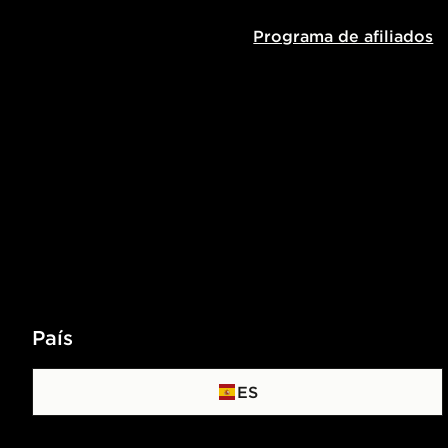
Programa de afiliados
País
ES