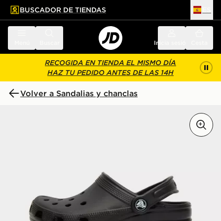
BUSCADOR DE TIENDAS
ES
l contenido principal
ar pie de página
Menú
Buscar
Inicia sesión
Cesta
RECOGIDA EN TIENDA EL MISMO DÍA
HAZ TU PEDIDO ANTES DE LAS 14H
Volver a Sandalias y chanclas