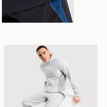
Berghaus Pantalón de chándal Lonnen Woven