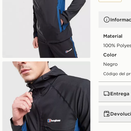
Informac
Material
100% Polyes
Color
negro
Código del p
Entrega
Devoluc