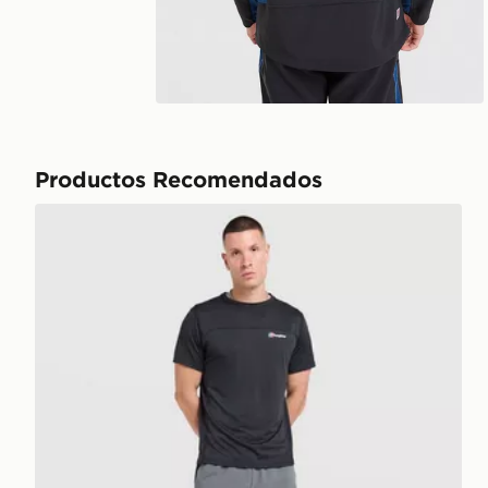
Productos Recomendados
Berghaus Pantalón de chándal Lonnen Woven