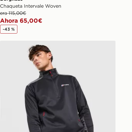
Chaqueta Intervale Woven
era 115,00€
Ahora 65,00€
-43 %
Berghaus Lonnen Poly 1/2 Zip Top