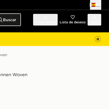
ES
Buscar
Inicia sesión
Lista de deseos
Cesta
oven
onnen Woven