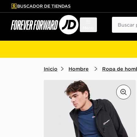
BUSCADOR DE TIENDAS
al contenido principal
tar pie de página
Buscar
Menú
Inicio
Hombre
Ropa de hom