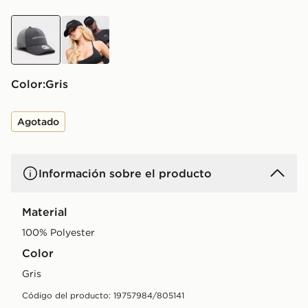
gris
negro
Color:
gris
Agotado
Información sobre el producto
Material
100% Polyester
Color
gris
Código del producto: 19757984/805141