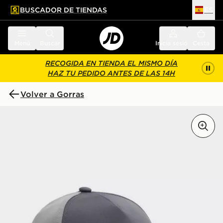
BUSCADOR DE TIENDAS
ES
l contenido principal
ar pie de página
Menú
Buscar
Inicia sesión
Cesta
RECOGIDA EN TIENDA EL MISMO DÍA
HAZ TU PEDIDO ANTES DE LAS 14H
Volver a Gorras