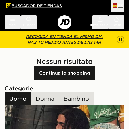
BUSCADOR DE TIENDAS
ES
l contenido principal
ar pie de página
Menú
Buscar
Inicia sesión
Cesta
RECOGIDA EN TIENDA EL MISMO DÍA
HAZ TU PEDIDO ANTES DE LAS 14H
Nessun risultato
Continua lo shopping
Categorie
Uomo
Donna
Bambino