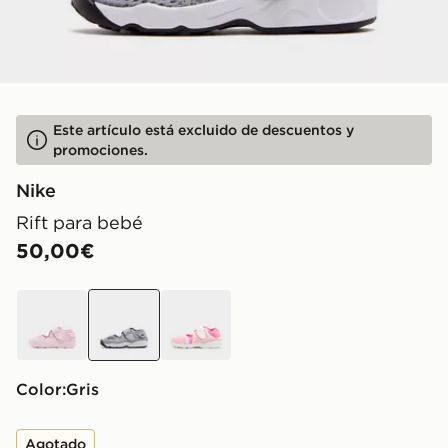
Este artículo está excluido de descuentos y
promociones.
Nike
Rift para bebé
50,00€
rosa
gris
rosa
Color:
gris
Agotado