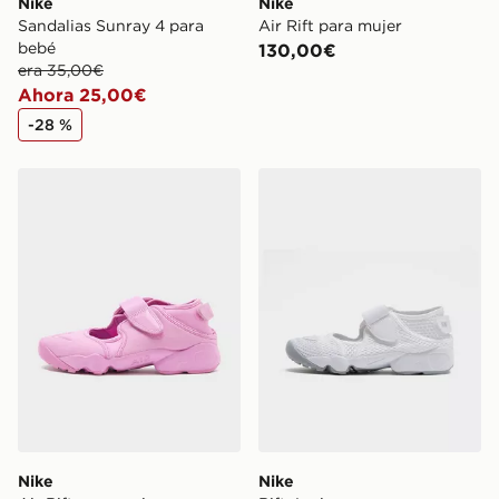
Nike
Nike
Sandalias Sunray 4 para
Air Rift para mujer
bebé
130,00€
era 35,00€
Ahora 25,00€
-28 %
Nike Air Rift para mujer
Nike Rift Junior
Nike
Nike