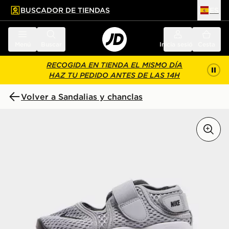
BUSCADOR DE TIENDAS
ES
l contenido principal
ar pie de página
Menú
Buscar
Inicia sesión
Cesta
RECOGIDA EN TIENDA EL MISMO DÍA
HAZ TU PEDIDO ANTES DE LAS 14H
Volver a Sandalias y chanclas