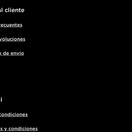
l cliente
recuentes
voluciones
o de envío
l
condiciones
s y condiciones