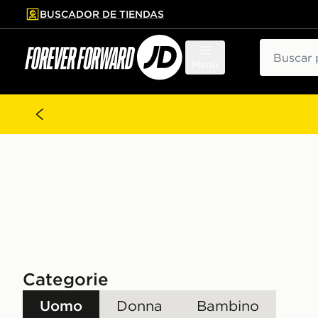
BUSCADOR DE TIENDAS
al contenido principal
tar pie de página
Buscar
Menú
Categorie
Uomo
Donna
Bambino