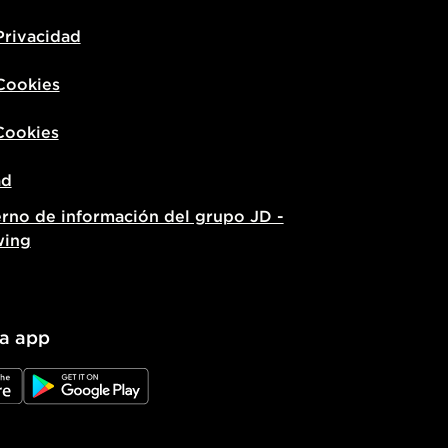
Privacidad
 Cookies
Cookies
ad
erno de información del grupo JD -
wing
la app
e
JD Google Play