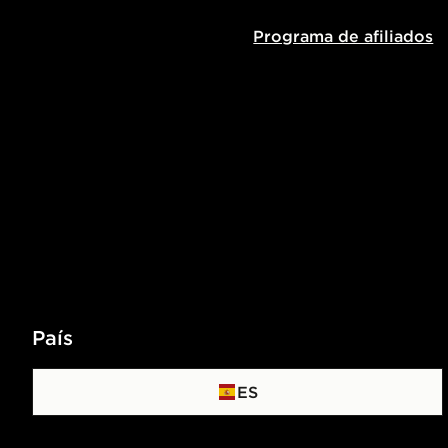
Programa de afiliados
País
ES