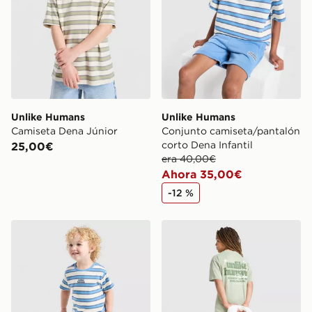
Unlike Humans
Unlike Humans
Camiseta Dena Júnior
Conjunto camiseta/pantalón
corto Dena Infantil
25,00€
era 40,00€
Ahora 35,00€
-12 %
Unlike Humans Dena T-Shirt/Shorts Set Children Infant
Unlike Humans Camiseta Cr