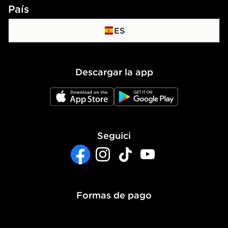
Contacto
Términos y condiciones
País
Programa de afiliados
Promociones y condiciones
ES
Política de Privacidad
Descargar la app
Política de Cookies
JD App Store
JD Google Play
Ajustes de Cookies
Accesibilidad
Seguici
Sistema interno de información del grupo JD
- Whistleblowing
Facebook
Instagram
TikTok
YouTube
Formas de pago