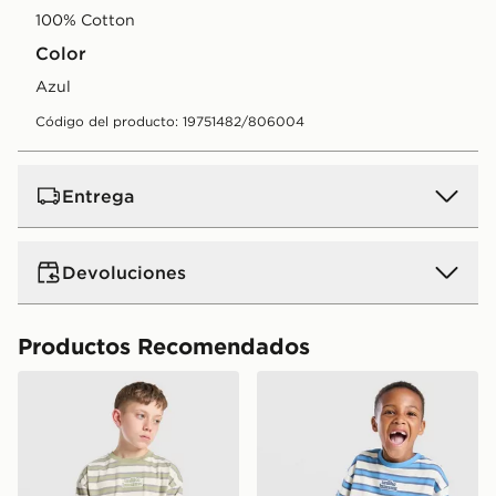
100% Cotton
Color
azul
Código del producto: 19751482/806004
Entrega
Devoluciones
Productos Recomendados
Unlike Humans Camiseta Dena Júnior
Unlike Humans Conjunto cam