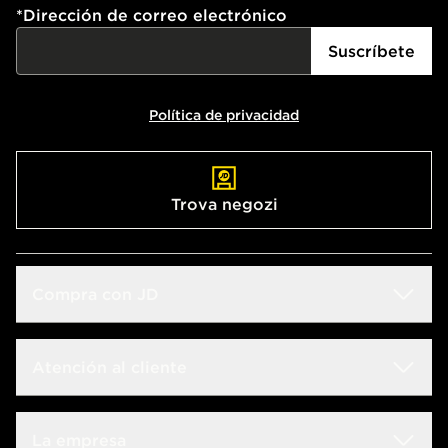
*
Dirección de correo electrónico
Suscríbete
Política de privacidad
Trova negozi
Compra con JD
Guida alle taglie
Atención al cliente
Buscador de tiendas
Preguntas frecuentes
La empresa