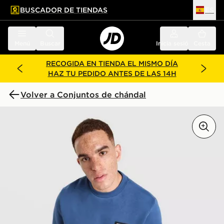
BUSCADOR DE TIENDAS
ES
l contenido principal
ar pie de página
Menú
Buscar
Inicia sesión
Cesta
RECOGIDA EN TIENDA EL MISMO DÍA
HAZ TU PEDIDO ANTES DE LAS 14H
Volver a Conjuntos de chándal