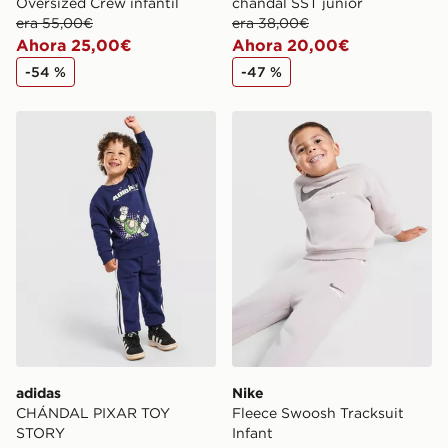
Oversized Crew infantil
chándal SST júnior
era 55,00€
era 38,00€
Ahora 25,00€
Ahora 20,00€
-54 %
-47 %
adidas CHÁNDAL PIXAR TOY STORY
Nike Fleece Swoosh Tracksu
adidas
Nike
CHÁNDAL PIXAR TOY
Fleece Swoosh Tracksuit
STORY
Infant