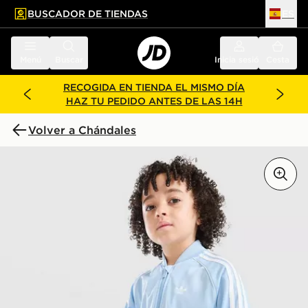
BUSCADOR DE TIENDAS
ES
l contenido principal
ar pie de página
Menú
Buscar
Inicia sesión
Cesta
RECOGIDA EN TIENDA EL MISMO DÍA
HAZ TU PEDIDO ANTES DE LAS 14H
Volver a Chándales