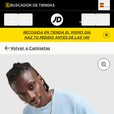
BUSCADOR DE TIENDAS
ES
l contenido principal
ar pie de página
Menú
Buscar
Inicia sesión
Cesta
RECOGIDA EN TIENDA EL MISMO DÍA
HAZ TU PEDIDO ANTES DE LAS 14H
Volver a Camisetas