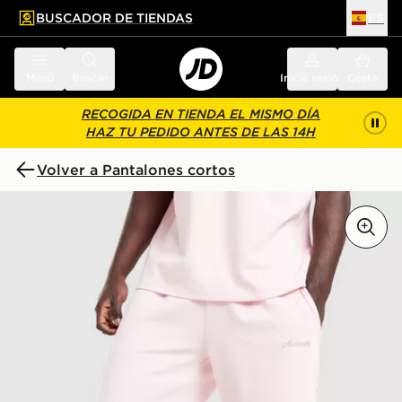
BUSCADOR DE TIENDAS
ES
l contenido principal
ar pie de página
Menú
Buscar
Inicia sesión
Cesta
RECOGIDA EN TIENDA EL MISMO DÍA
HAZ TU PEDIDO ANTES DE LAS 14H
Volver a Pantalones cortos