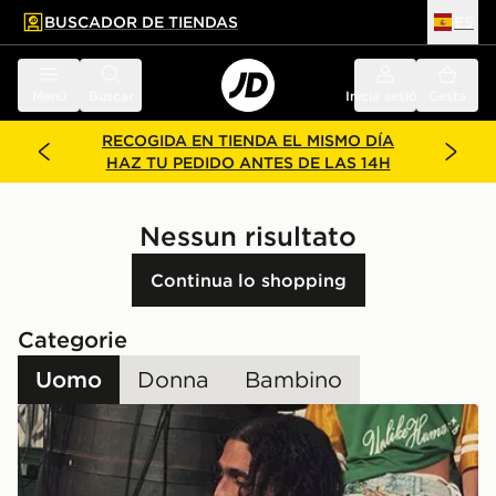
BUSCADOR DE TIENDAS
ES
l contenido principal
ar pie de página
Menú
Buscar
Inicia sesión
Cesta
RECOGIDA EN TIENDA EL MISMO DÍA
HAZ TU PEDIDO ANTES DE LAS 14H
Nessun risultato
Continua lo shopping
Categorie
Uomo
Donna
Bambino