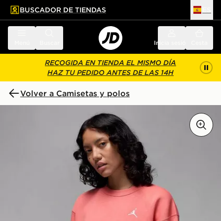
BUSCADOR DE TIENDAS
ES
l contenido principal
ar pie de página
Menú
Buscar
Inicia sesión
Cesta
RECOGIDA EN TIENDA EL MISMO DÍA
HAZ TU PEDIDO ANTES DE LAS 14H
Volver a Camisetas y polos