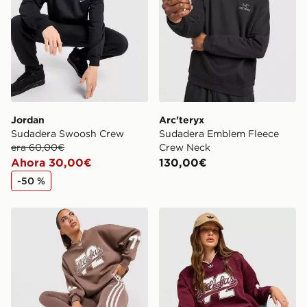
Jordan
Arc'teryx
Sudadera Swoosh Crew
Sudadera Emblem Fleece
era 60,00€
Crew Neck
Ahora 30,00€
130,00€
-50 %
adidas Originals Varsity V Neck Sweatshirt
adidas Originals Varsity V 