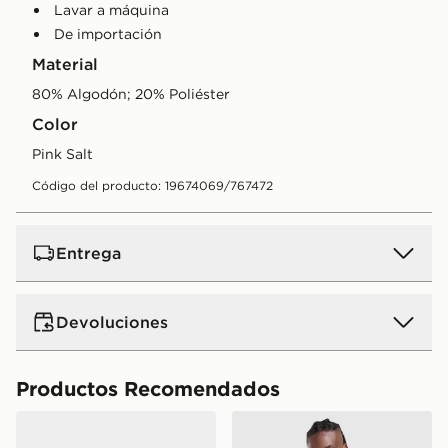
Lavar a máquina
De importación
Material
80% Algodón; 20% Poliéster
Color
Pink Salt
Código del producto: 19674069/767472
Entrega
Devoluciones
Productos Recomendados
Jordan Air 3 Women's
adidas Originals Sudadera