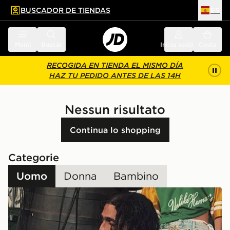
BUSCADOR DE TIENDAS
ES
l contenido principal
ar pie de página
Menú
Buscar
Inicia sesión
Cesta
RECOGIDA EN TIENDA EL MISMO DÍA
HAZ TU PEDIDO ANTES DE LAS 14H
Nessun risultato
Continua lo shopping
Categorie
Uomo
Donna
Bambino