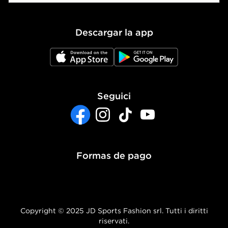
Política de Privacidad
Descargar la app
Política de Cookies
JD App Store
JD Google Play
Ajustes de Cookies
Accesibilidad
Seguici
Sistema interno de información del grupo JD
- Whistleblowing
Facebook
Instagram
TikTok
YouTube
Formas de pago
Copyright © 2025 JD Sports Fashion srl. Tutti i diritti
riservati.