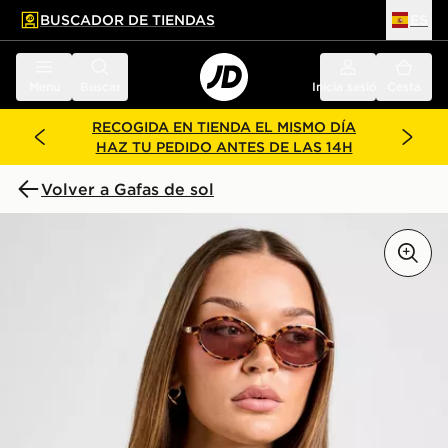
BUSCADOR DE TIENDAS
ES
l contenido principal
ar pie de página
Menú
Buscar
Inicia sesión
Cesta
RECOGIDA EN TIENDA EL MISMO DÍA
HAZ TU PEDIDO ANTES DE LAS 14H
Volver a Gafas de sol