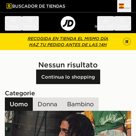
BUSCADOR DE TIENDAS
ES
l contenido principal
ar pie de página
Menú
Buscar
Inicia sesión
Cesta
RECOGIDA EN TIENDA EL MISMO DÍA
HAZ TU PEDIDO ANTES DE LAS 14H
Nessun risultato
Continua lo shopping
Categorie
Uomo
Donna
Bambino