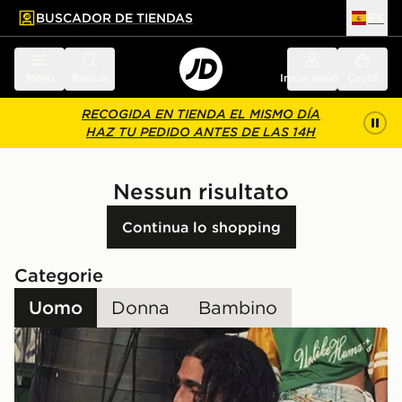
BUSCADOR DE TIENDAS
ES
l contenido principal
ar pie de página
Menú
Buscar
Inicia sesión
Cesta
RECOGIDA EN TIENDA EL MISMO DÍA
HAZ TU PEDIDO ANTES DE LAS 14H
Nessun risultato
Continua lo shopping
Categorie
Uomo
Donna
Bambino