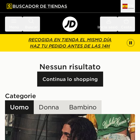
BUSCADOR DE TIENDAS
ES
l contenido principal
ar pie de página
Menú
Buscar
Inicia sesión
Cesta
RECOGIDA EN TIENDA EL MISMO DÍA
HAZ TU PEDIDO ANTES DE LAS 14H
Nessun risultato
Continua lo shopping
Categorie
Uomo
Donna
Bambino