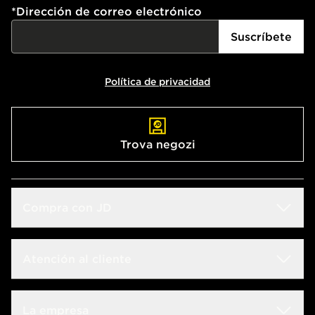
*
Dirección de correo electrónico
Suscríbete
Política de privacidad
Trova negozi
Compra con JD
Guida alle taglie
Atención al cliente
Buscador de tiendas
Preguntas frecuentes
La empresa