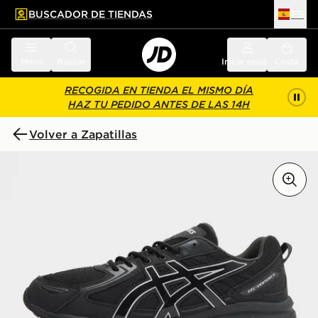
BUSCADOR DE TIENDAS
ES
l contenido principal
ar pie de página
Menú
Buscar
Inicia sesión
Cesta
RECOGIDA EN TIENDA EL MISMO DÍA
HAZ TU PEDIDO ANTES DE LAS 14H
Volver a Zapatillas