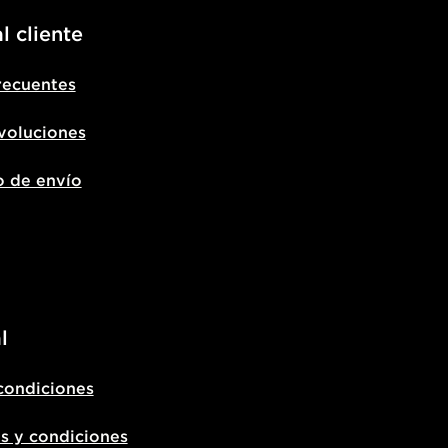
l cliente
recuentes
voluciones
o de envío
l
condiciones
s y condiciones