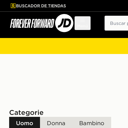
BUSCADOR DE TIENDAS
al contenido principal
tar pie de página
Buscar
Menú
Categorie
Uomo
Donna
Bambino