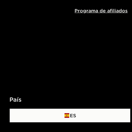
Programa de afiliados
País
ES