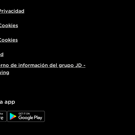
Privacidad
 Cookies
Cookies
ad
erno de información del grupo JD -
wing
la app
e
JD Google Play