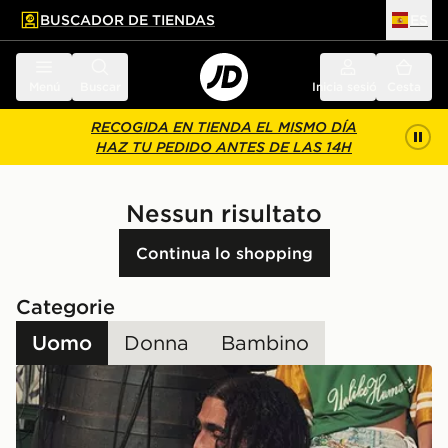
BUSCADOR DE TIENDAS
ES
l contenido principal
ar pie de página
Menú
Buscar
Inicia sesión
Cesta
RECOGIDA EN TIENDA EL MISMO DÍA
HAZ TU PEDIDO ANTES DE LAS 14H
Nessun risultato
Continua lo shopping
Categorie
Uomo
Donna
Bambino