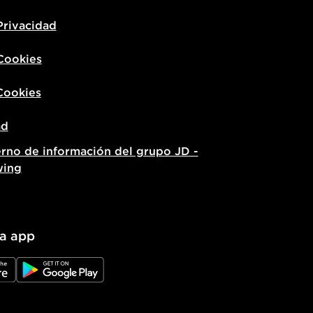
Privacidad
 Cookies
Cookies
ad
erno de información del grupo JD -
wing
la app
e
JD Google Play