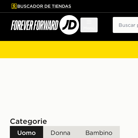
BUSCADOR DE TIENDAS
al contenido principal
tar pie de página
Buscar
Menú
Categorie
Uomo
Donna
Bambino