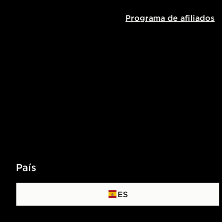
Programa de afiliados
País
ES