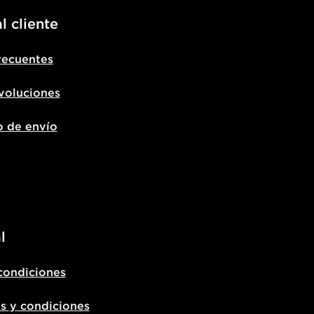
l cliente
recuentes
voluciones
o de envío
l
condiciones
s y condiciones