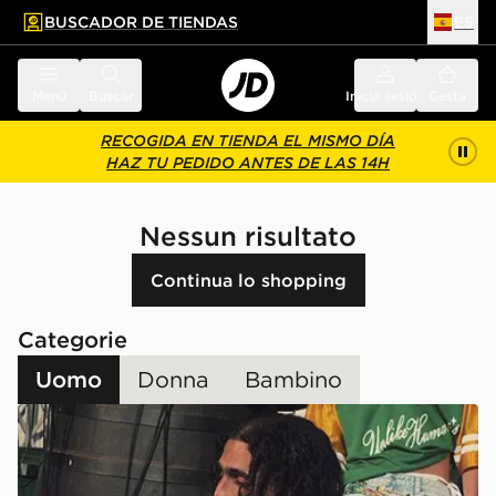
BUSCADOR DE TIENDAS
ES
l contenido principal
ar pie de página
Menú
Buscar
Inicia sesión
Cesta
RECOGIDA EN TIENDA EL MISMO DÍA
HAZ TU PEDIDO ANTES DE LAS 14H
Nessun risultato
Continua lo shopping
Categorie
Uomo
Donna
Bambino