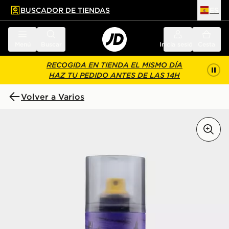
BUSCADOR DE TIENDAS
ES
l contenido principal
ar pie de página
Menú
Buscar
Inicia sesión
Cesta
RECOGIDA EN TIENDA EL MISMO DÍA
HAZ TU PEDIDO ANTES DE LAS 14H
Volver a Varios