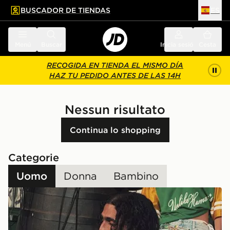
BUSCADOR DE TIENDAS
ES
l contenido principal
ar pie de página
Menú
Buscar
Inicia sesión
Cesta
RECOGIDA EN TIENDA EL MISMO DÍA
HAZ TU PEDIDO ANTES DE LAS 14H
Nessun risultato
Continua lo shopping
Categorie
Uomo
Donna
Bambino