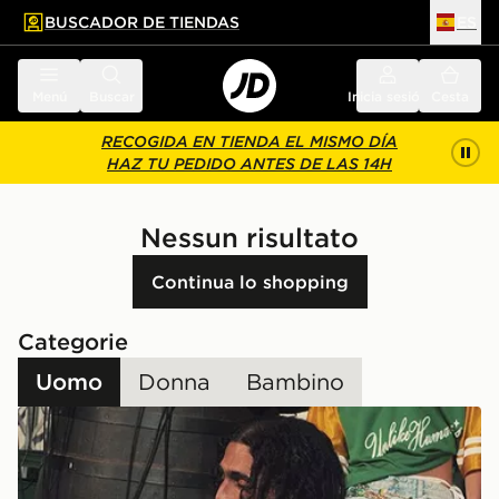
BUSCADOR DE TIENDAS
ES
l contenido principal
ar pie de página
Menú
Buscar
Inicia sesión
Cesta
RECOGIDA EN TIENDA EL MISMO DÍA
HAZ TU PEDIDO ANTES DE LAS 14H
Nessun risultato
Continua lo shopping
Categorie
Uomo
Donna
Bambino