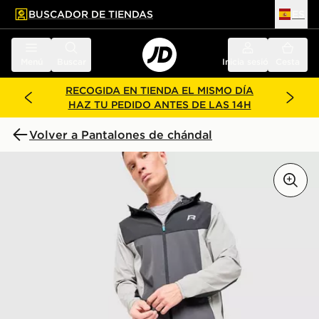
BUSCADOR DE TIENDAS
ES
l contenido principal
ar pie de página
Menú
Buscar
Inicia sesión
Cesta
RECOGIDA EN TIENDA EL MISMO DÍA
HAZ TU PEDIDO ANTES DE LAS 14H
Volver a Pantalones de chándal