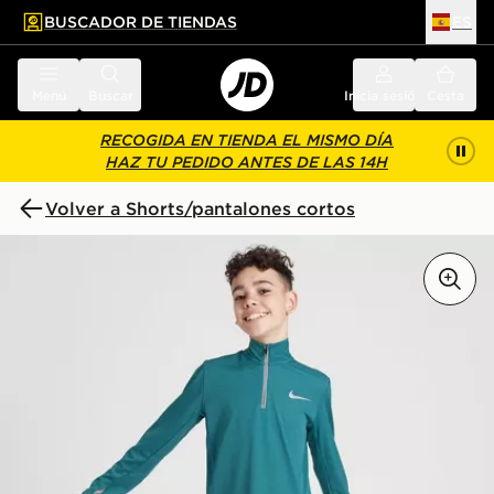
BUSCADOR DE TIENDAS
ES
l contenido principal
ar pie de página
Menú
Buscar
Inicia sesión
Cesta
RECOGIDA EN TIENDA EL MISMO DÍA
HAZ TU PEDIDO ANTES DE LAS 14H
Volver a Shorts/pantalones cortos