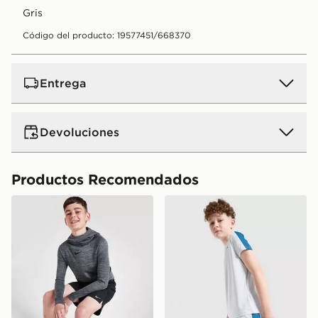
gris
Código del producto: 19577451/668370
Entrega
Devoluciones
Productos Recomendados
Nike Pantalón Corto Challenger júnior
Under Armour Pantalón Cort