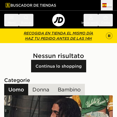
BUSCADOR DE TIENDAS
ES
l contenido principal
ar pie de página
Menú
Buscar
Inicia sesión
Cesta
RECOGIDA EN TIENDA EL MISMO DÍA
HAZ TU PEDIDO ANTES DE LAS 14H
Nessun risultato
Continua lo shopping
Categorie
Uomo
Donna
Bambino