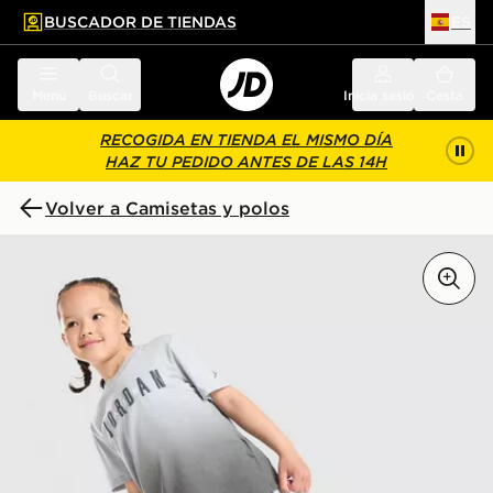
BUSCADOR DE TIENDAS
ES
l contenido principal
ar pie de página
Menú
Buscar
Inicia sesión
Cesta
RECOGIDA EN TIENDA EL MISMO DÍA
HAZ TU PEDIDO ANTES DE LAS 14H
Volver a Camisetas y polos