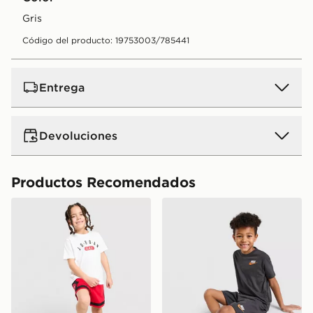
gris
Código del producto: 19753003/785441
Entrega
Devoluciones
Productos Recomendados
Jordan Conjunto de camiseta y pantalón Corto Diamond
Nike Conjunto de camiseta y