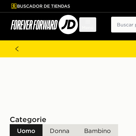
BUSCADOR DE TIENDAS
al contenido principal
tar pie de página
Buscar
Menú
Categorie
Uomo
Donna
Bambino