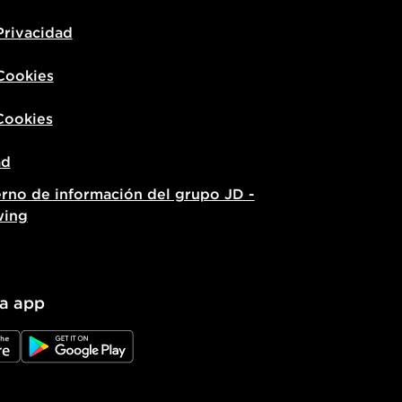
Privacidad
 Cookies
Cookies
ad
erno de información del grupo JD -
wing
la app
e
JD Google Play