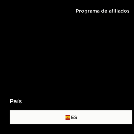
Programa de afiliados
País
ES