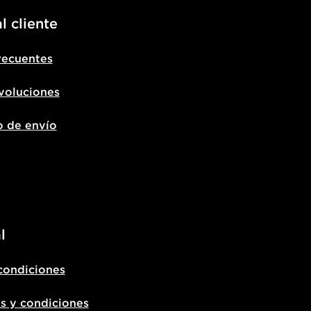
l cliente
recuentes
voluciones
o de envío
l
condiciones
s y condiciones