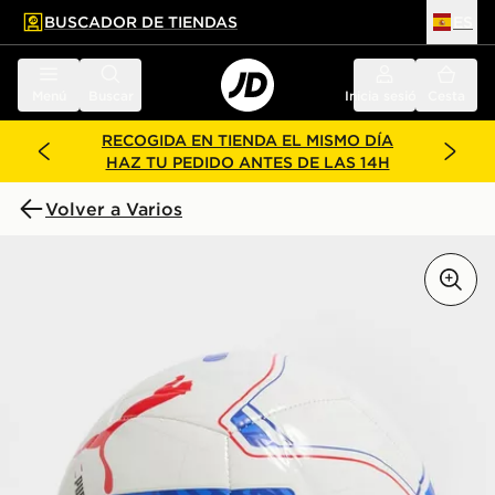
BUSCADOR DE TIENDAS
ES
l contenido principal
ar pie de página
Menú
Buscar
Inicia sesión
Cesta
RECOGIDA EN TIENDA EL MISMO DÍA
HAZ TU PEDIDO ANTES DE LAS 14H
Volver a Varios