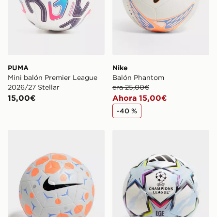
PUMA
Nike
Mini balón Premier League
Balón Phantom
2026/27 Stellar
era 25,00€
15,00€
Ahora 15,00€
-40 %
Nike Balón Nike Academy
adidas Balón J350 de la 