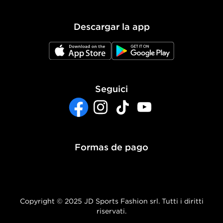
Política de Privacidad
Descargar la app
Política de Cookies
JD App Store
JD Google Play
Ajustes de Cookies
Accesibilidad
Seguici
Sistema interno de información del grupo JD
- Whistleblowing
Facebook
Instagram
TikTok
YouTube
Formas de pago
Copyright © 2025 JD Sports Fashion srl. Tutti i diritti
riservati.