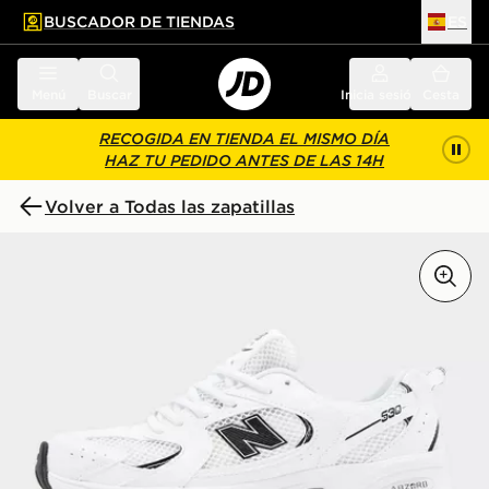
BUSCADOR DE TIENDAS
ES
l contenido principal
ar pie de página
Menú
Buscar
Inicia sesión
Cesta
RECOGIDA EN TIENDA EL MISMO DÍA
HAZ TU PEDIDO ANTES DE LAS 14H
Volver a Todas las zapatillas