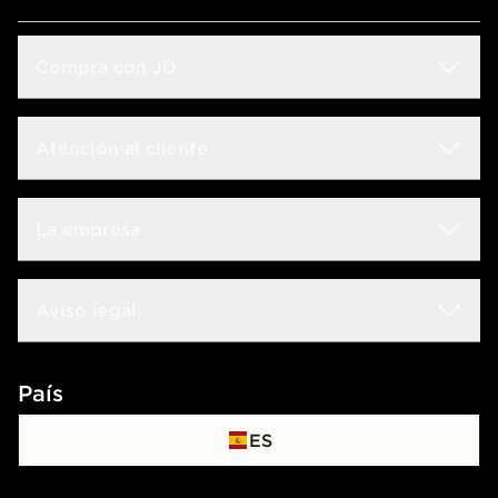
Compra con JD
Guida alle taglie
Atención al cliente
Buscador de tiendas
Preguntas frecuentes
La empresa
Descuento por ser estudiante
Envíos y devoluciones
Calendario de lanzamientos
JD Careers
Aviso legal
Seguimiento de envío
JD Blog
JD Sports Fashion
Contacto
Términos y condiciones
País
Programa de afiliados
Promociones y condiciones
ES
Política de Privacidad