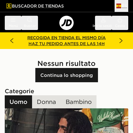
BUSCADOR DE TIENDAS
ES
l contenido principal
ar pie de página
Menú
Buscar
Inicia sesión
Cesta
RECOGIDA EN TIENDA EL MISMO DÍA
HAZ TU PEDIDO ANTES DE LAS 14H
Nessun risultato
Continua lo shopping
Categorie
Uomo
Donna
Bambino