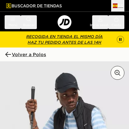
BUSCADOR DE TIENDAS
ES
l contenido principal
ar pie de página
Menú
Buscar
Inicia sesión
Cesta
RECOGIDA EN TIENDA EL MISMO DÍA
HAZ TU PEDIDO ANTES DE LAS 14H
Volver a Polos