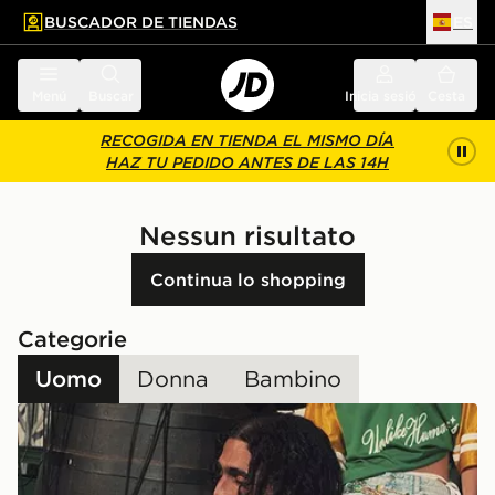
BUSCADOR DE TIENDAS
ES
l contenido principal
ar pie de página
Menú
Buscar
Inicia sesión
Cesta
RECOGIDA EN TIENDA EL MISMO DÍA
HAZ TU PEDIDO ANTES DE LAS 14H
Nessun risultato
Continua lo shopping
Categorie
Uomo
Donna
Bambino