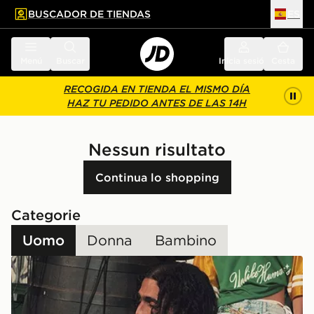
BUSCADOR DE TIENDAS
ES
l contenido principal
ar pie de página
Menú
Buscar
Inicia sesión
Cesta
RECOGIDA EN TIENDA EL MISMO DÍA
HAZ TU PEDIDO ANTES DE LAS 14H
Nessun risultato
Continua lo shopping
Categorie
Uomo
Donna
Bambino