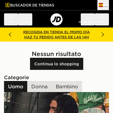
BUSCADOR DE TIENDAS
ES
l contenido principal
ar pie de página
Menú
Buscar
Inicia sesión
Cesta
RECOGIDA EN TIENDA EL MISMO DÍA
HAZ TU PEDIDO ANTES DE LAS 14H
Nessun risultato
Continua lo shopping
Categorie
Uomo
Donna
Bambino