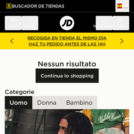
BUSCADOR DE TIENDAS
ES
l contenido principal
ar pie de página
Menú
Buscar
Inicia sesión
Cesta
RECOGIDA EN TIENDA EL MISMO DÍA
HAZ TU PEDIDO ANTES DE LAS 14H
Nessun risultato
Continua lo shopping
Categorie
Uomo
Donna
Bambino