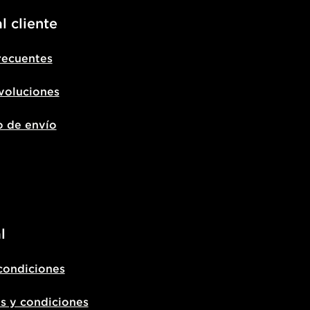
l cliente
recuentes
voluciones
o de envío
l
condiciones
s y condiciones