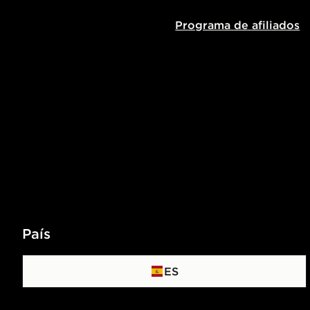
Programa de afiliados
País
ES