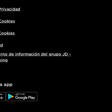
Privacidad
 Cookies
Cookies
ad
erno de información del grupo JD -
wing
la app
e
JD Google Play