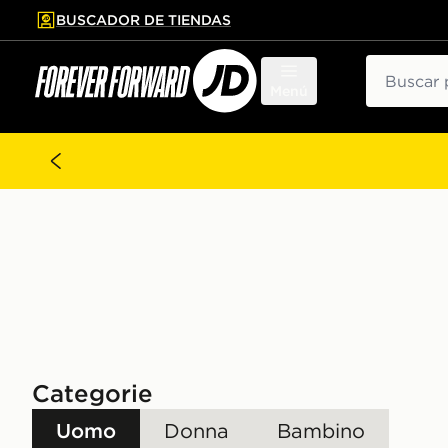
BUSCADOR DE TIENDAS
al contenido principal
tar pie de página
Buscar
Menú
Categorie
Uomo
Donna
Bambino